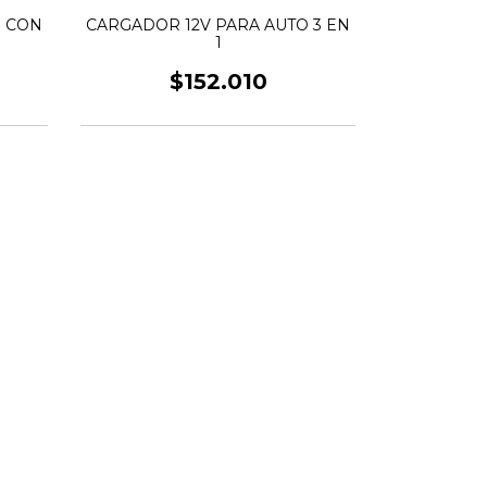
O CON
CARGADOR 12V PARA AUTO 3 EN
PLOT
1
SILH
$152.010
$