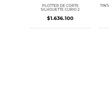
 AUTO 3 EN
PLOTTER DE CORTE
TINT
SILHOUETTE CURIO 2
0
$1.636.100